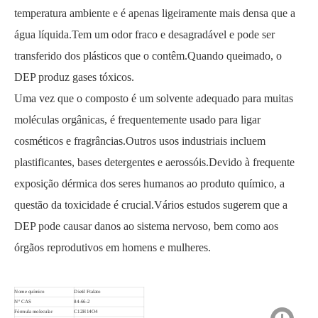
temperatura ambiente e é apenas ligeiramente mais densa que a
água líquida.Tem um odor fraco e desagradável e pode ser
transferido dos plásticos que o contêm.Quando queimado, o
DEP produz gases tóxicos.
Uma vez que o composto é um solvente adequado para muitas
moléculas orgânicas, é frequentemente usado para ligar
cosméticos e fragrâncias.Outros usos industriais incluem
plastificantes, bases detergentes e aerossóis.Devido à frequente
99% Plastificante Aprovado pela FDA Dibutil Ftalato
Síntese Composta Líquida Dimetil Ftalato
exposição dérmica dos seres humanos ao produto químico, a
questão da toxicidade é crucial.Vários estudos sugerem que a
DEP pode causar danos ao sistema nervoso, bem como aos
órgãos reprodutivos em homens e mulheres.
Nome químico
Dietil Ftalato
Nº CAS
84-66-2
Fórmula molecular
C12H14O4