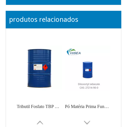
produtos relacionados
Tributil Fosfato TBP CAS 126-73-8 Comprar Fornecedor de Tributil Fosfato Vendedor Fabricante Fábrica
Pó Matéria Prima Funcional Diisooctil Sebacato