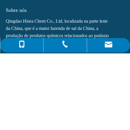
Sobre nós
Qingdao Hisea Chem Co., Ltd, localizada na parte leste
da China, que é a maior fazenda de sal da China, a
produção de produtos químicos relacionados ao potássio
ficou em quarto lugar no mundo.Os principais produtos
0086-4008266163-82717
info@hiseachem.com
0086-532-85708217
de...
0086-532-85708218
Links Rápidos
Últimas notícias
Ftalato de dioctilo (DOP) Nº CAS: 117-81-7
O que é Monoetanolamina (MEA)?
Se inscrever