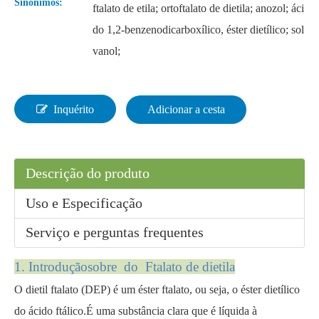
Sinônimos:
ftalato de etila; ortoftalato de dietila; anozol; áci
do 1,2-benzenodicarboxílico, éster dietílico; sol
vanol;
Plastificante Dibutil Ftalato Aprovado pela Crystal FDA
Solvente Plastificante Aprovado pela FDA Dibutil Ftalato
Inquérito
Adicionar a cesta
Descrição do produto
Uso e Especificação
Serviço e perguntas frequentes
1. Introdução
sobre do Ftalato de dietila
Plastificante de grau industrial aprovado pela FDA Dibutil ftalato
Plastificante Líquido Aprovado pela FDA Dibutil Ftalato
O dietil ftalato (DEP) é um éster ftalato, ou seja, o éster dietílico
do ácido ftálico.É uma substância clara que é líquida à