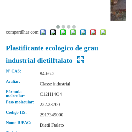
compartilhar com:
Plastificante ecológico de grau
industrial dietilftalato
Plastificante ecológico em pó dietilftalato
Plastificante Líquido Ecológico Ftalato de Dietila
Nº CAS:
84-66-2
Avaliar:
Classe industrial
Fórmula
C12H14O4
molecular:
Peso molecular:
222.23700
Código HS:
2917349000
Nome IUPAC:
Dietil Ftalato