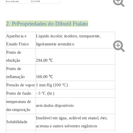
Peso molecular
222.23700
2. Pr
Propriedades do Dibutil Ftalato
Síntese de Composto em Pó Dimetil Ftalato
99% Síntese Composta Dimetil Ftalato
Aparência e
Líquido incolor, inodoro, transparente,
Estado Físico
ligeiramente aromático
Ponto de
ebulição
294,00 ℃
Ponto de
inflamação
160,00 ℃
Pressão de vapor
1 mm Hg (100 °C)
Ponto de fusão
−3 °C (lit.)
temperatura de
sem dados disponíveis
decomposição
Síntese Composta Solvente Dimetil Ftalato
Síntese Compósita de Grau Industrial Dimetil Ftalato
Insolúvel em água, solúvel em etanol, éter,
Solubilidade
acetona e outros solventes orgânicos