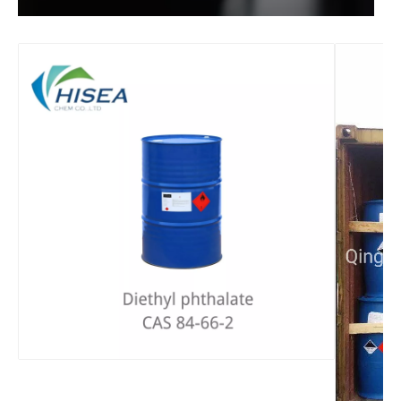
Matéria-prima Funcional Líquida Diisooctil Sebacato
Matéria-prima Funcional de Grau Industrial Diisooctil Sebacato
Plastificante 99% ecológico dietilftalato
Solvente Eco-Amigável Plastificante Dietil Ftalato