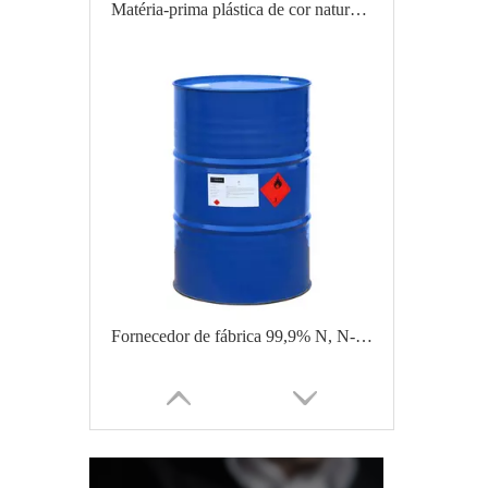
Matéria-prima plástica de cor natural POM Poliacetal/Poliformaldeído
Fornecedor de fábrica 99,9% N, N-Dimetilformamida DMF CAS 68-12-2