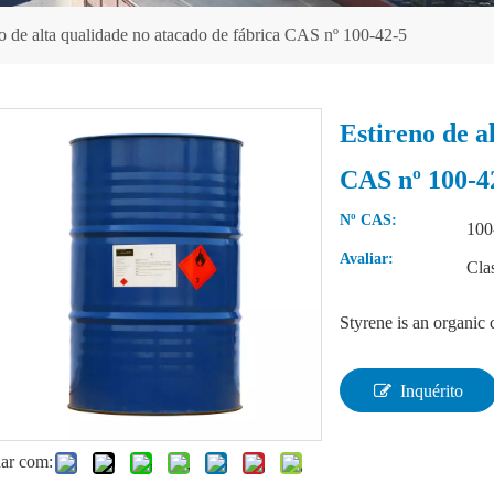
o de alta qualidade no atacado de fábrica CAS nº 100-42-5
Estireno de a
CAS nº 100-4
Nº CAS:
100
Avaliar:
Clas
Styrene is an organi
Inquérito
har com: