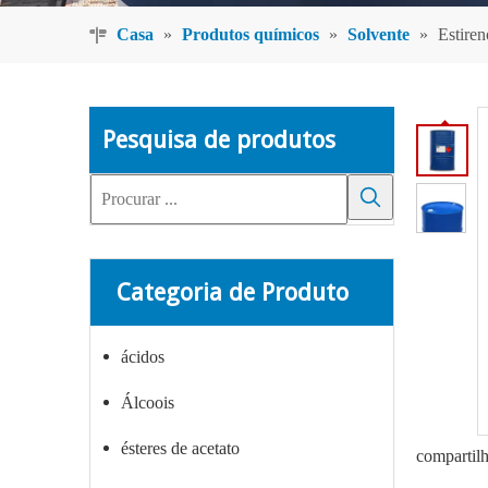
Casa
»
Produtos químicos
»
Solvente
»
Estiren
Pesquisa de produtos
Categoria de Produto
ácidos
Álcoois
ésteres de acetato
compartil