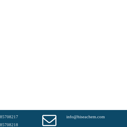
-85708217
info@hiseachem.com
-85708218