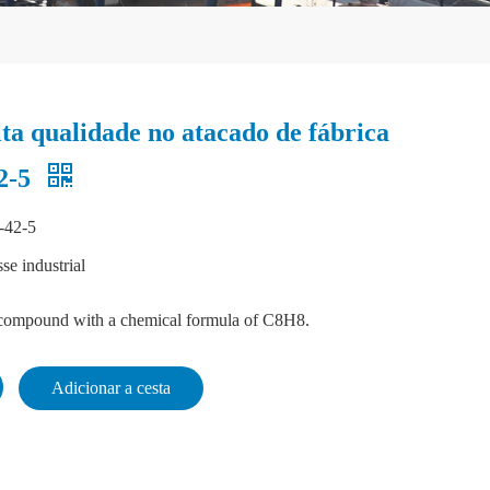
lta qualidade no atacado de fábrica
2-5
-42-5
se industrial
c compound with a chemical formula of C8H8.
Adicionar a cesta