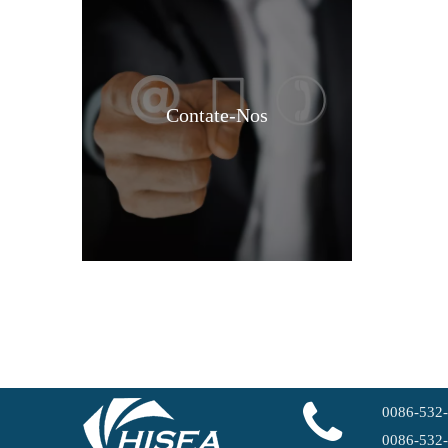
Contate-Nos
Preço incolor 90% CH3cooh CAS nenhum ácido acético de grau industrial 64-19-7
0086-532
0086-532