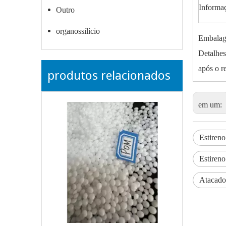
Informa
Outro
organossilício
Embalag
Detalhes
após o r
produtos relacionados
em um:
Estiren
Estiren
Atacado