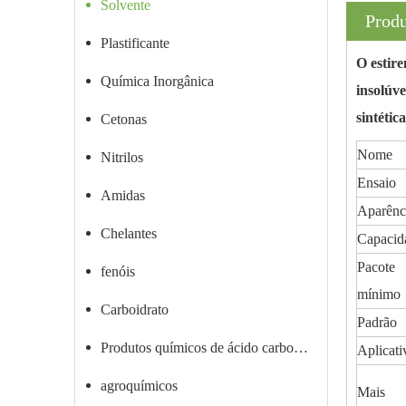
Solvente
Produ
Plastificante
O estir
Química Inorgânica
insolúve
sintétic
Cetonas
Nome
Nitrilos
Ensaio
Amidas
Aparênc
Chelantes
Capacid
Pacote
fenóis
mínimo
Carboidrato
Padrão
Produtos químicos de ácido carboxílico
Aplicati
agroquímicos
Mais