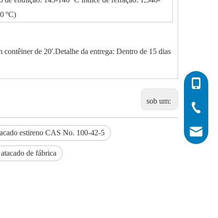
20 ºC)
contêiner de 20'.Detalhe da entrega: Dentro de 15 dias
0086-532
sob um:
0086-532
0086-400
info@his
acado estireno CAS No. 100-42-5
 atacado de fábrica