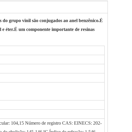
 do grupo vinil são conjugados ao anel benzênico.É
ol e éter.É um componente importante de resinas
cular: 104,15 Número de registro CAS: EINECS: 202-
de ebulição: 145-146 ºC Índice de refração: 1,546-